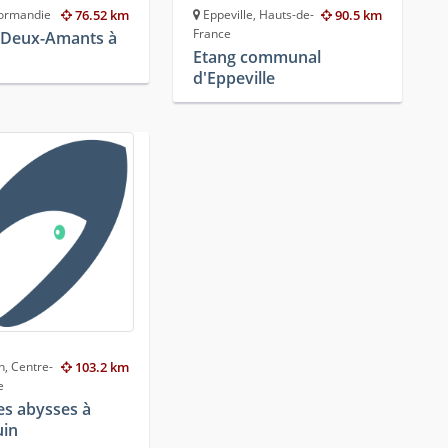
ormandie
76.52 km
Eppeville, Hauts-de-
90.5 km
France
 Deux-Amants à
Etang communal
d'Eppeville
, Centre-
103.2 km
e
es abysses à
uin