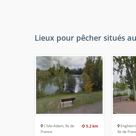
Lieux pour pêcher situés aut
L'Isle-Adam, Ile de
5.2 km
Enghien-l
France
Ile de Fran