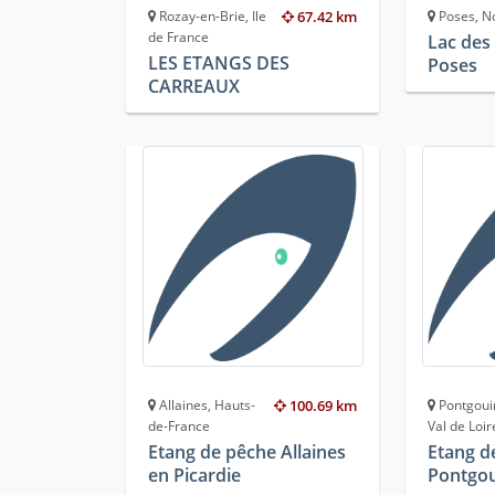
Rozay-en-Brie, Ile
67.42 km
Poses, N
de France
Lac des
LES ETANGS DES
Poses
CARREAUX
Allaines, Hauts-
100.69 km
Pontgouin
de-France
Val de Loir
Etang de pêche Allaines
Etang d
en Picardie
Pontgo