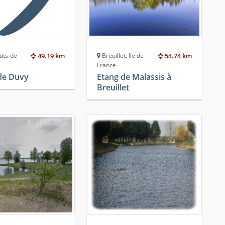
uts-de-
49.19 km
Breuillet, Ile de
54.74 km
France
de Duvy
Etang de Malassis à
Breuillet