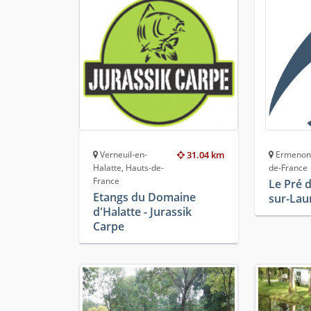
Verneuil-en-
31.04 km
Ermenonvi
Halatte, Hauts-de-
de-France
France
Le Pré d
Etangs du Domaine
sur-Lau
d'Halatte - Jurassik
Carpe